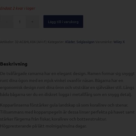
ursprungliga
nuvarande
Endast 2 kvar i lager
priset
priset
var:
är:
Lägg till i varukorg
€153,42.
€131,49.
Artikelnr:
32-AC6HLX04 (AM-F)
Kategorier:
Kläder
,
Solglasögon
Varumärke:
Wiley X
Beskrivning
De tvåfärgade ramarna har en elegant design. Ramen formar sig snyggt
runt dina ögon med en mjuk vinkel ovanför näsan. Bågarna har en
ergonomisk design runt dina öron och utstrålar en självsäker stil. Längs
båda bågarna ser du en diskret logga i metallfärg som en snygg detalj.
Kopparlinserna förstärker gula landskap så som korallrev och stenar.
Tillsammans med kopparspegeln är dessa linser perfekta på havet samt
stärker färgerna från fiskar, korallrev och bottenstruktur.
Högpresterande på lätt molniga/mulna dagar.