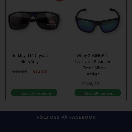
Berkley B11 Crystal
Wiley X, KINGPIN,
Blue/Gray
Captivate Polarized
– Green Mirror
Det
Det
€
16,01
€
12,06
Amber
ursprungliga
nuvarande
Det
€
146,10
priset
priset
ursprungliga
Det
€
124,18
var:
är:
Lägg till i varukorg
Lägg till i varukorg
priset
nuvarande
€16,01.
€12,06.
var:
priset
€146,10.
är:
FÖLJ OSS PÅ FACEBOOK
€124,18.