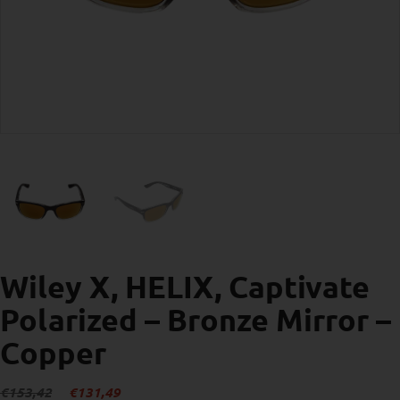
Wiley X, HELIX, Captivate
Polarized – Bronze Mirror –
Copper
Det
Det
€
153,42
€
131,49