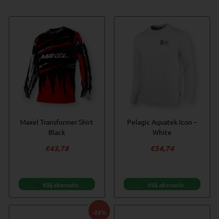
var:
priset
var:
priset
Relaterade produkter
€153,42.
är:
€153,42.
är:
€131,49.
€131,49.
Maxel Transformer Shirt
Pelagic Aquatek Icon –
Black
White
€
43,78
€
54,74
Välj alternativ
Välj alternativ
-25%