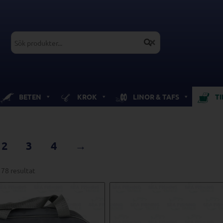
BETEN
KROK
LINOR & TAFS
T
2
3
4
→
 78 resultat