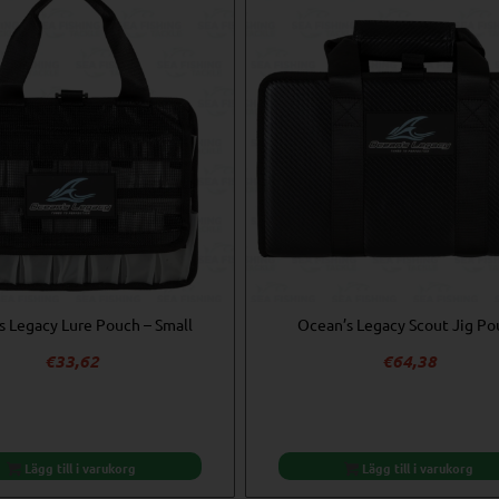
s Legacy Lure Pouch – Small
Ocean’s Legacy Scout Jig Po
€
33,62
€
64,38
Lägg till i varukorg
Lägg till i varukorg