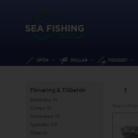
SPÖN
RULLAR
FISKESET
Förvaring & Tillbehör
1
Kevlarlina
5
Visar 1–24 av
Crimps
2
Drivankare
1
Spöbälte
13
Flöte
3