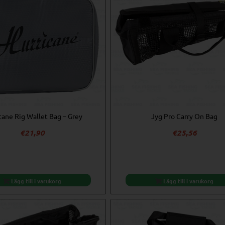
cane Rig Wallet Bag – Grey
Jyg Pro Carry On Bag
€
21,90
€
25,56
Lägg till i varukorg
Lägg till i varukorg