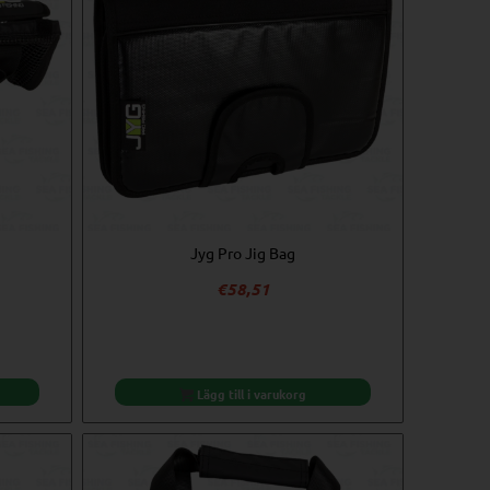
Jyg Pro Jig Bag
€
58,51
Lägg till i varukorg