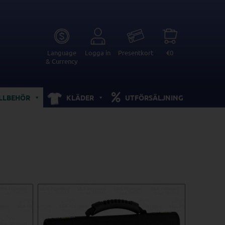
Language
Logga in
Presentkort
€0
& Currency
ILLBEHÖR
KLÄDER
UTFÖRSÄLJNING