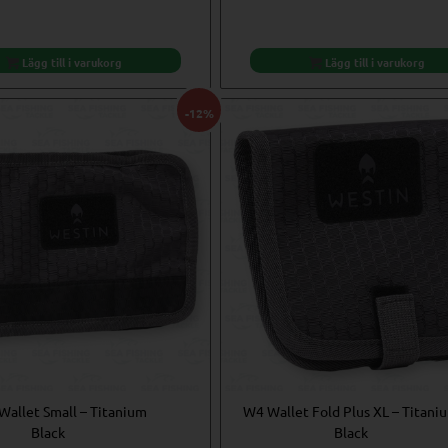
priset
prise
var:
är:
€32,88.
€21,9
Lägg till i varukorg
Lägg till i varukorg
-12%
Wallet Small – Titanium
W4 Wallet Fold Plus XL – Titani
Black
Black