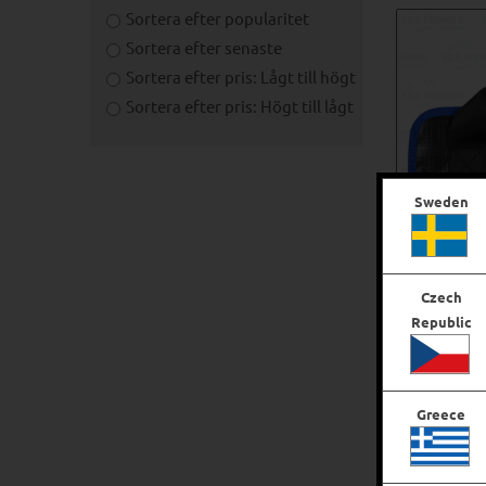
Sortera efter popularitet
Sortera efter senaste
Sortera efter pris: Lågt till högt
Sortera efter pris: Högt till lågt
Sweden
Czech
Republic
Sy
Greece