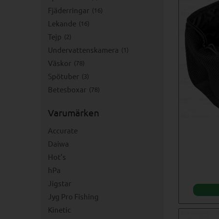
Fjäderringar
16
Lekande
16
Tejp
2
Undervattenskamera
1
Väskor
78
Spötuber
3
Betesboxar
78
Varumärken
Accurate
Daiwa
Hot’s
hPa
Jigstar
Jyg Pro Fishing
Kinetic