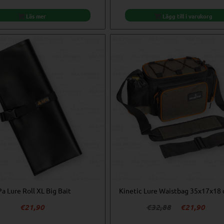
Läs mer
Lägg till i varukorg
a Lure Roll XL Big Bait
Kinetic Lure Waistbag 35x17x18
Det
Det
€
21,90
€
32,88
€
21,90
ursprungliga
nuva