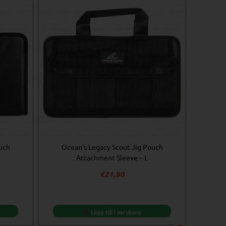
uch
Ocean’s Legacy Scout Jig Pouch
Attachment Sleeve – L
€
21,90
Lägg till i varukorg