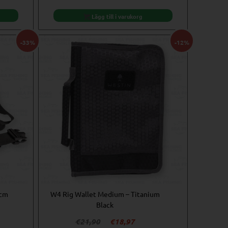
Lägg till i varukorg
-33%
-12%
 cm
W4 Rig Wallet Medium – Titanium
Black
Det
Det
€
21,90
€
18,97
rande