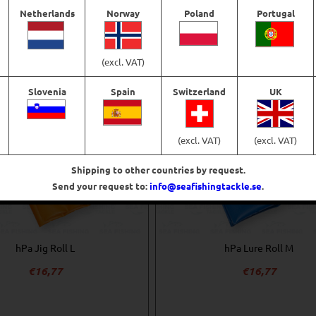
Lägg till i varukorg
Lägg till i varukorg
Netherlands
Norway
Poland
Portugal
(excl. VAT)
Slovenia
Spain
Switzerland
UK
(excl. VAT)
(excl. VAT)
Shipping to other countries by request.
Send your request to:
info@seafishingtackle.se
.
hPa Jig Roll L
hPa Lure Roll M
€
16,77
€
16,77