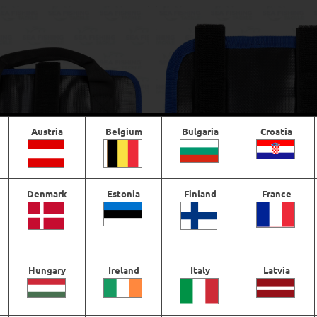
Austria
Belgium
Bulgaria
Croatia
Denmark
Estonia
Finland
France
notek Jigwallet Medium
Synotek Jigwallet Small
€
27,75
€
25,56
Hungary
Ireland
Italy
Latvia