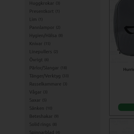
Huggkrokar
3
Presentkort
1
Lim
1
Pannlampor
2
Hygien/Hälsa
8
Knivar
15
Linepullers
2
Övrigt
6
Pärlor/Slangar
18
Hurri
Tänger/Verktyg
33
Rasselkammare
3
Vågar
3
Saxar
5
Sänken
10
Beteshakar
9
Solid rings
8
Spinnarblad
4