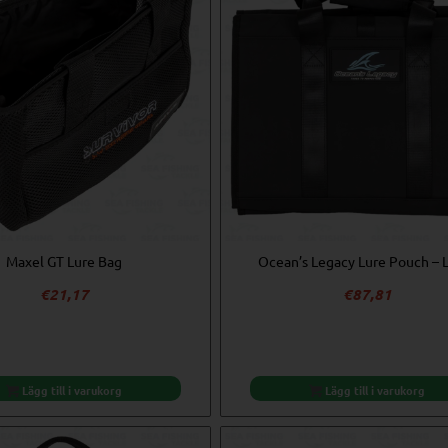
Maxel GT Lure Bag
Ocean’s Legacy Lure Pouch – 
€
21,17
€
87,81
Lägg till i varukorg
Lägg till i varukorg