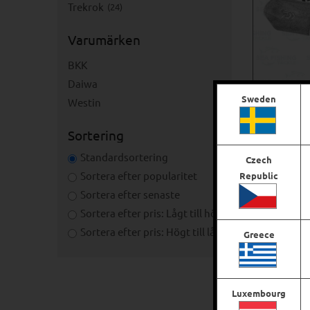
Trekrok
24
Varumärken
BKK
Daiwa
Sweden
Westin
Daiwa Ba
Sortering
Standardsortering
Czech
Sortera efter popularitet
Republic
Sortera efter senaste
Sortera efter pris: Lågt till högt
Sortera efter pris: Högt till lågt
Greece
Luxembourg