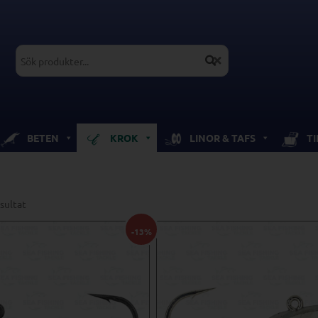
BETEN
KROK
LINOR & TAFS
T
esultat
-13%