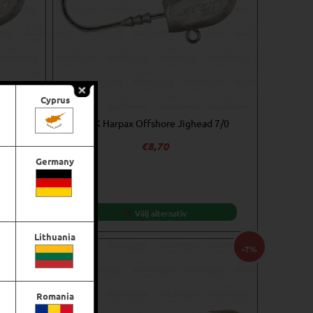
Cyprus
 5/0
BKK Harpax Offshore Jighead 7/0
€
8,70
Germany
Välj alternativ
Lithuania
-8%
-7%
Romania