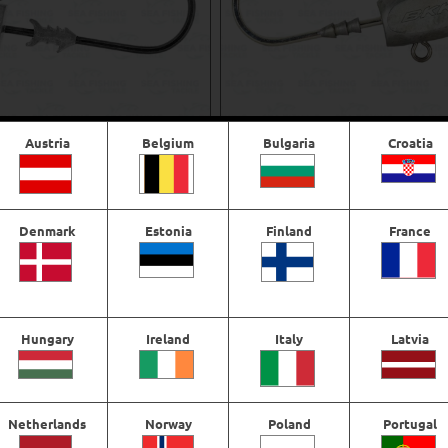
Austria
Belgium
Bulgaria
Croatia
itjunkie SW Jighead 12/0
BKK Harpax Offshore Jighead
Prisintervall:
€
8,70
–
€
10,16
€
8,70
€8,70
Denmark
Estonia
Finland
France
till
€10,16
Välj alternativ
Välj alternativ
Hungary
Ireland
Italy
Latvia
Netherlands
Norway
Poland
Portugal