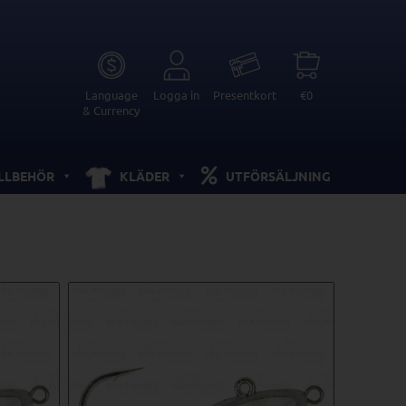
Language
Logga in
Presentkort
€0
& Currency
ILLBEHÖR
KLÄDER
UTFÖRSÄLJNING