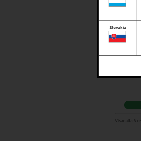
Slovakia
BKK Ha
Visar alla 6 r