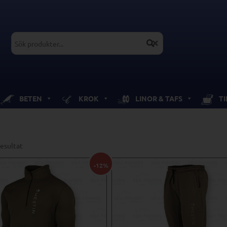
BETEN
KROK
LINOR & TAFS
T
resultat
-12%