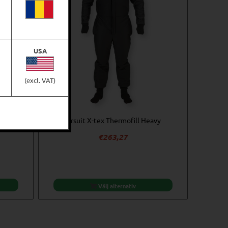
USA
(excl. VAT)
Blue
Ursuit X-tex Thermofill Heavy
€
263,27
Välj alternativ