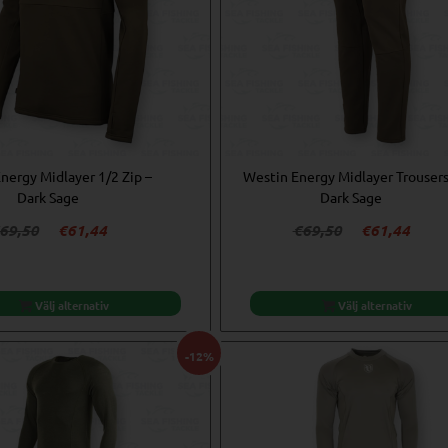
nergy Midlayer 1/2 Zip –
Westin Energy Midlayer Trousers
Dark Sage
Dark Sage
Det
Det
Det
Det
69,50
€
61,44
€
69,50
€
61,44
ursprungliga
nuvarande
ursprungliga
nuva
priset
priset
priset
prise
var:
är:
var:
är:
Välj alternativ
Välj alternativ
€69,50.
€61,44.
€69,50.
€61,4
-12%