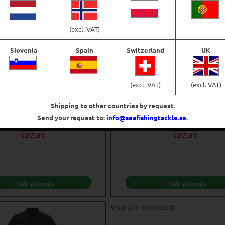
(excl. VAT)
Slovenia
Spain
Switzerland
UK
(excl. VAT)
(excl. VAT)
Shipping to other countries by request.
Send your request to:
info@seafishingtackle.se
.
sion Nalle Fleece Jacket
Vision Nalle Fleece Jacket – 
€
87,81
€
87,81
Välj alternativ
Välj alternativ
Visar alla 10 resultat