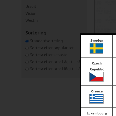
Ursuit
Vision
Westin
Sortering
Sweden
Standardsortering
Sortera efter popularitet
Westin W
Sortera efter senaste
Sortera efter pris: Lågt till högt
Czech
€
1
Sortera efter pris: Högt till lågt
Republic
Greece
Luxembourg