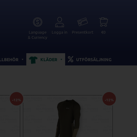
Language
Logga in
Presentkort
€0
& Currency
ILLBEHÖR
KLÄDER
UTFÖRSÄLJNING
-12%
-12%