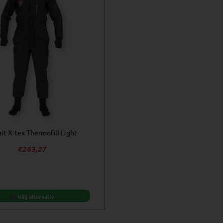
it X-tex Thermofill Light
€
263,27
Välj alternativ