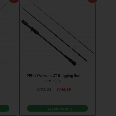
PENN Overseas XT II Jigging Rod
6’3″ 200 g
Det
Det
€
172,02
€
146,39
rande
ursprungliga
nuvarande
priset
priset
var:
är:
Lägg till i varukorg
€172,02.
€146,39.