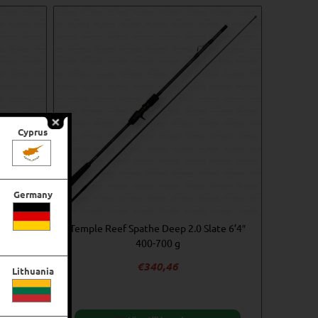
Cyprus
Germany
te 6’2″
Temple Reef Spathe Deep 2.0 Slate 6’4″
400-700 g
€
340,46
Lithuania