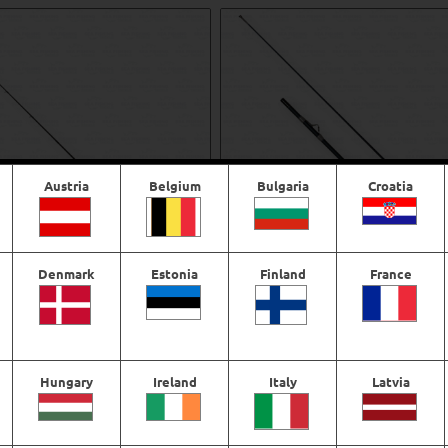
Austria
Belgium
Bulgaria
Croatia
Denmark
Estonia
Finland
France
ef Elevate 2.0 E3 6’9″ 200-400
Temple Reef Spathe Deep 2.0 Sla
g
500-900 g
€
241,60
€
340,46
Hungary
Ireland
Italy
Latvia