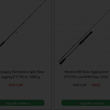
 Legacy Elementus Spin Slow
Westin W8 Slow Jigging 2nd
Jigging 6’1″ PE 6+ 1000 g
6’3″/191 cm MMH Max. 220G
Det
Det
€
241,60
€
461,30
€
432
ursprungliga
nuva
priset
priset
var:
är:
Lägg till i varukorg
Lägg till i varukorg
€461,30.
€432.