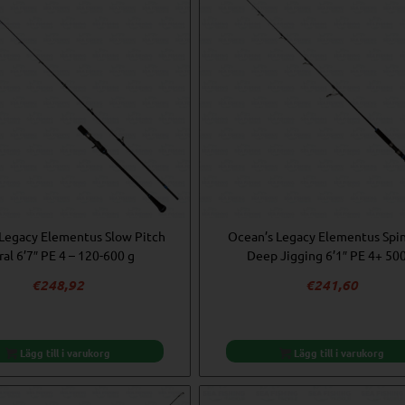
Legacy Elementus Slow Pitch
Ocean’s Legacy Elementus Spi
ral 6’7″ PE 4 – 120-600 g
Deep Jigging 6’1″ PE 4+ 50
€
248,92
€
241,60
Lägg till i varukorg
Lägg till i varukorg