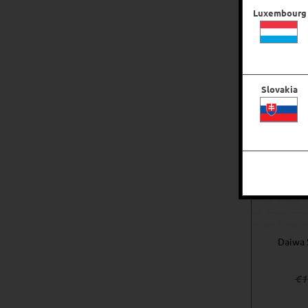
Luxembourg
Slovakia
Daiwa 
€
1