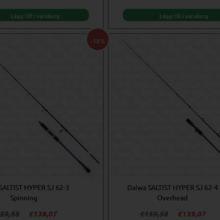
priset
priset
priset
pris
var:
är:
var:
är:
Lägg till i varukorg
Lägg till i varukorg
€159,58.
€139,07.
€159,58.
€13
-12%
SALTIST HYPER SJ 62-3
Daiwa SALTIST HYPER SJ 62-4
Spinning
Overhead
Det
Det
Det
Det
59,58
€
139,07
€
159,58
€
139,07