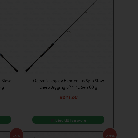
n Slow
Ocean’s Legacy Elementus Spin Slow
0 g
Deep Jigging 6’1″ PE 5+ 700 g
€
241,60
Lägg till i varukorg
-6%
-15%