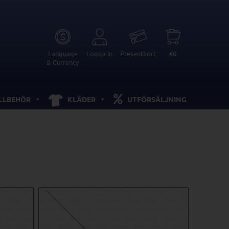
Language
Logga in
Presentkort
€0
& Currency
ILLBEHÖR
KLÄDER
UTFÖRSÄLJNING