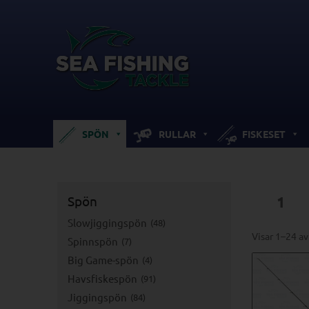
SPÖN
RULLAR
FISKESET
Spön
1
Slowjiggingspön
48
Visar 1–24 av
Spinnspön
7
Big Game-spön
4
Havsfiskespön
91
Jiggingspön
84