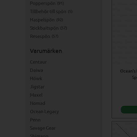
Popperspön
91
Tillbehör till spön
5
Haspelspön
92
Stickbaitspön
57
Resespön
57
Varumärken
Centaur
Daiwa
Ocean’s 
Sp
Höwk
Jigstar
Maxel
Nomad
Ocean Legacy
Penn
Savage Gear
Shimano