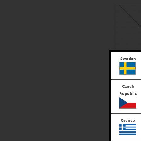
Sweden
Czech
Republic
Temple Re
Greece