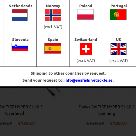
Lägg till i varukorg
Lägg till i varukorg
Netherlands
Norway
Poland
Portugal
-12%
(excl. VAT)
Slovenia
Spain
Switzerland
UK
(excl. VAT)
(excl. VAT)
Shipping to other countries by request.
Send your request to:
info@seafishingtackle.se
.
SALTIST HYPER SJ 62-2
Daiwa SALTIST HYPER SJ 62-2
Overhead
Spinning
Det
Det
Det
Det
59,58
€
139,07
€
159,58
€
139,07
ursprungliga
nuvarande
ursprungliga
nuv