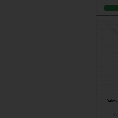
Daiwa 
€
1