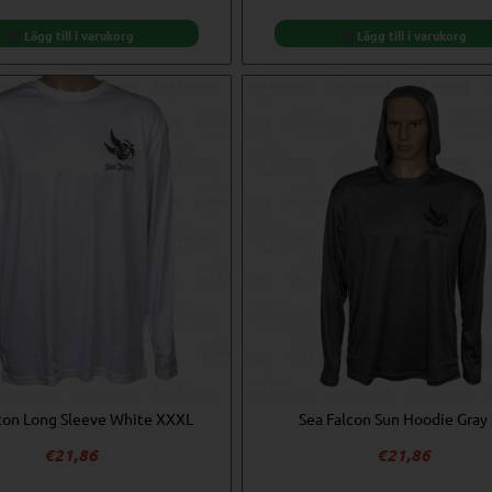
var:
är:
var:
är:
€7,23.
€5,78.
€7,23.
€5,78.
Lägg till i varukorg
Lägg till i varukorg
con Long Sleeve White XXXL
Sea Falcon Sun Hoodie Gray
€
21,86
€
21,86