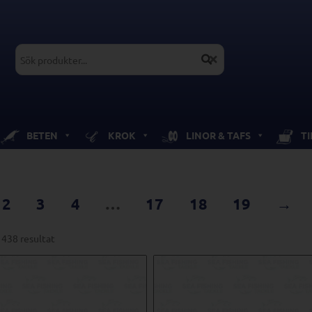
BETEN
KROK
LINOR & TAFS
T
2
3
4
…
17
18
19
→
 438 resultat