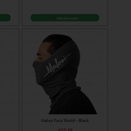
Välj alternativ
Malosi Face Shield – Black
€
22,58