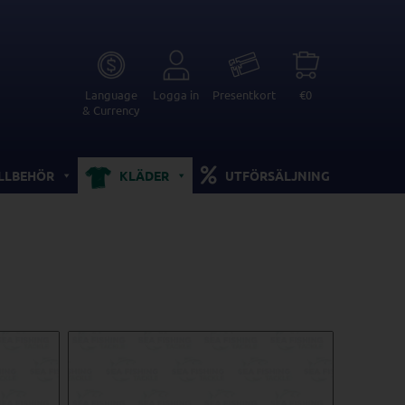
Language
Logga in
Presentkort
€0
& Currency
ILLBEHÖR
KLÄDER
UTFÖRSÄLJNING