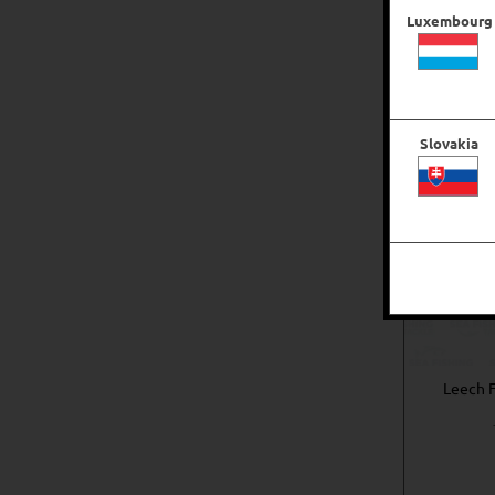
Luxembourg
Slovakia
Leech F