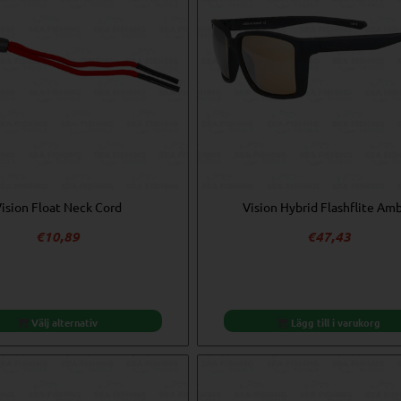
ision Float Neck Cord
Vision Hybrid Flashflite Am
€
10,89
€
47,43
Välj alternativ
Lägg till i varukorg