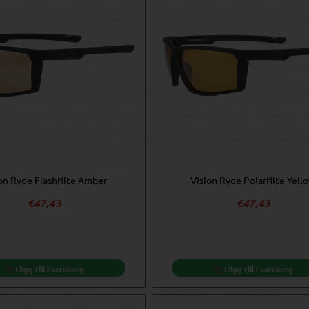
on Ryde Flashflite Amber
Vision Ryde Polarflite Yell
€
47,43
€
47,43
Lägg till i varukorg
Lägg till i varukorg