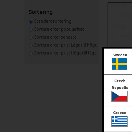
Sortering
Standardsortering
Sortera efter popularitet
Sortera efter senaste
Sortera efter pris: Lågt till högt
Sortera efter pris: Högt till lågt
Sweden
Czech
Republic
Leech 
Greece