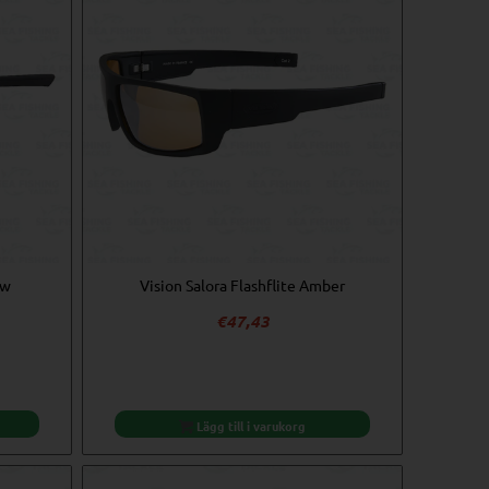
ow
Vision Salora Flashflite Amber
€
47,43
Lägg till i varukorg