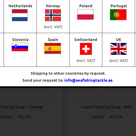
€7,23.
€5,78.
€7,23.
€5,78.
Lägg till i varukorg
Lägg till i varukorg
Netherlands
Norway
Poland
Portugal
(excl. VAT)
Slovenia
Spain
Switzerland
UK
(excl. VAT)
(excl. VAT)
Shipping to other countries by request.
Send your request to:
info@seafishingtackle.se
.
loating Strap – Orange
Leech Floating Strap – Red
Det
Det
Det
Det
€
7,23
€
5,78
€
7,23
€
5,78
ursprungliga
nuvarande
ursprungliga
nuvar
priset
priset
priset
priset