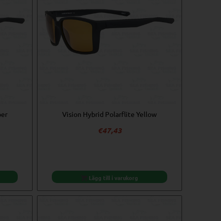
ber
Vision Hybrid Polarflite Yellow
€
47,43
Lägg till i varukorg