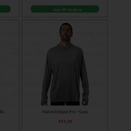
var:
är:
€7,23.
€6,50.
Lägg till i varukorg
 XL
Malosi Eclipse Pro – Grey
€
51,09