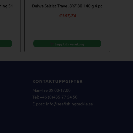
ning 51
Daiwa Saltist Travel 8’6″ 80-140 g 4 pc
€
167,74
Lägg till i varukorg
KONTAKTUPPGIFTER
Mån-Fre 09.00-17.00
Tel: +46 (0)435-77 54 50
E-post:
info@seafishingtackle.se