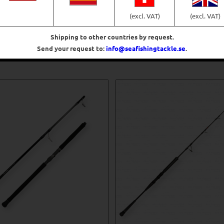
€
241,12
(excl. VAT)
(excl. VAT)
Shipping to other countries by request.
Välj alternativ
Lägg till i varukorg
Send your request to:
info@seafishingtackle.se
.