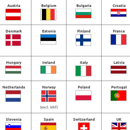
Rekommenderad lintjocklek: PE 2-4
Austria
Belgium
Bulgaria
Croatia
Denmark
Estonia
Finland
France
Hungary
Ireland
Italy
Latvia
Netherlands
Norway
Poland
Portugal
(excl. VAT)
el Transformer Shirt Black
Maxel Sealion Limited Jiggi
Slovenia
Spain
Switzerland
UK
Overhead 50B-M
€
43,78