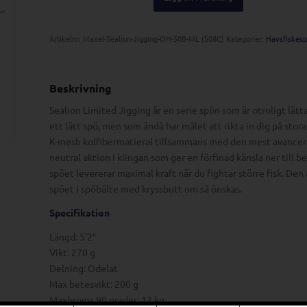
Artikelnr:
Maxel-Sealion-Jigging-OH-50B-ML (S08C)
Kategorier:
Havsfiskes
Beskrivning
Sealion Limited Jigging är en serie spön som är otroligt lät
ett lätt spö, men som ändå har målet att rikta in dig på stor
K-mesh kolfibermatieral tillsammans med den mest avancer
neutral aktion i klingan som ger en förfinad känsla ner till
spöet levererar maximal kraft när du fightar större fisk. D
spöet i spöbälte med kryssbutt om så önskas.
Specifikation
Längd: 5’2″
Vikt: 270 g
Delning: Odelat
Max betesvikt: 200 g
Maxbroms 90 grader: 12 kg