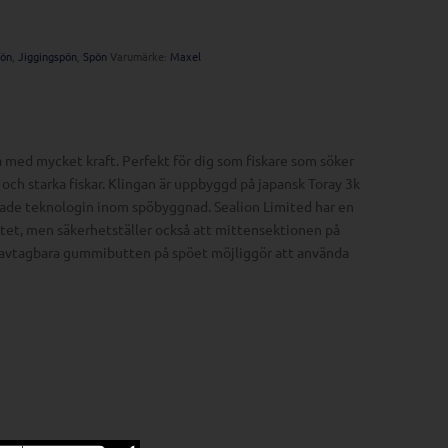
pön
,
Jiggingspön
,
Spön
Varumärke:
Maxel
ta med mycket kraft. Perfekt för dig som fiskare som söker
a och starka fiskar. Klingan är uppbyggd på japansk Toray 3k
ade teknologin inom spöbyggnad. Sealion Limited har en
 betet, men säkerhetställer också att mittensektionen på
en avtagbara gummibutten på spöet möjliggör att använda