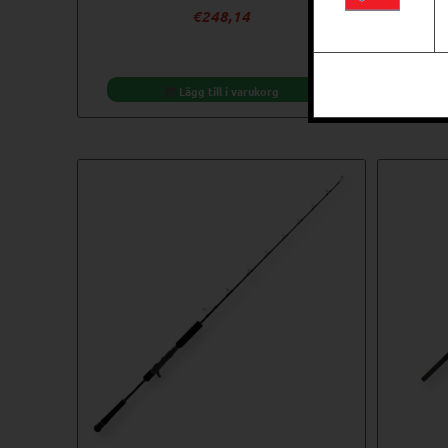
€
248,14
Lägg till i varukorg
Relaterade produkter