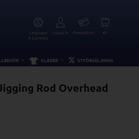
Language
Logga in
Presentkort
€0
& Currency
ILLBEHÖR
KLÄDER
UTFÖRSÄLJNING
 Jigging Rod Overhead