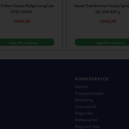
 Fisher Ocean Ridge LongCast
Maxel Transformer Heavy Spin
GT82 NANO
SH, 200-400 g
€
694,28
€
365,08
Lägg till i varukorg
Lägg till i varukorg
KUNDSERVICE
Garanti
Transportskador
Betalning
Leveranstid
Ångerrätt
Reklamation
Ångra ett köp