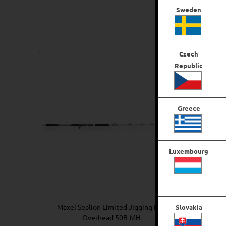
Sweden
Du kanske också gillar …
Czech
Republic
Greece
Luxembourg
Maxel Sealion Limited Jigging Rod
Max
Slovakia
Overhead 50B-MH