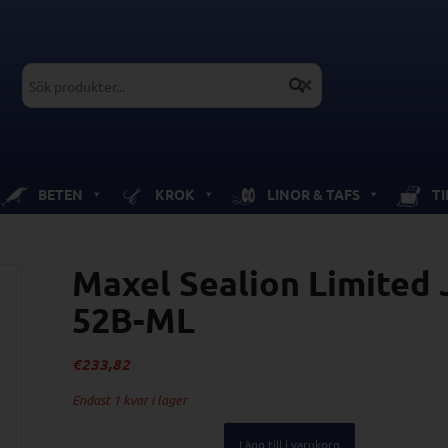
BETEN
KROK
LINOR & TAFS
T
Maxel Sealion Limited
52B-ML
€
233,82
Endast 1 kvar i lager
Lägg till i varukorg