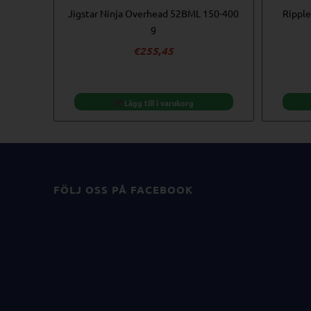
Jigstar Ninja Overhead 52BML 150-400
Ripple
g
€
255,45
Lägg till i varukorg
FÖLJ OSS PÅ FACEBOOK