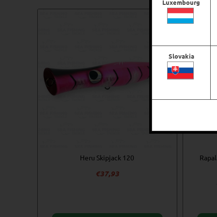
Luxembourg
Slovakia
Heru Skipjack 120
Rapal
€
37,93