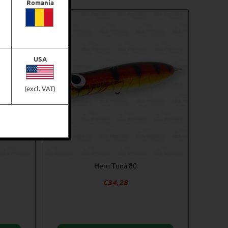
Romania
USA
(excl. VAT)
Heru Tuna 80
€
34,28