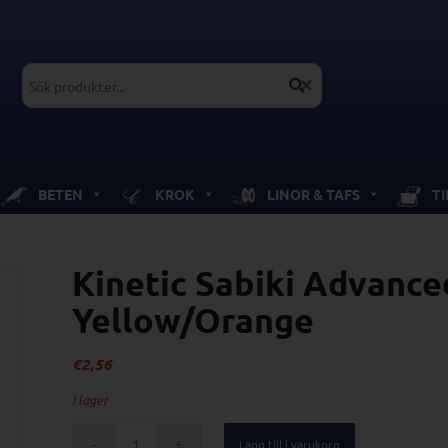
BETEN
KROK
LINOR & TAFS
T
Kinetic Sabiki Advance
Yellow/Orange
€
2,56
I lager
Lägg till i varukorg