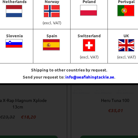
Netherlands
Norway
Poland
Portugal
-22%
(excl. VAT)
Slovenia
Spain
Switzerland
UK
(excl. VAT)
(excl. VAT)
Shipping to other countries by request.
Send your request to:
info@seafishingtackle.se
.
a X-Rap Magnum Xplode
Heru Tuna 100
13cm
€
35,01
Det
Det
€
23,32
€
18,20
ursprungliga
nuvarande
priset
priset