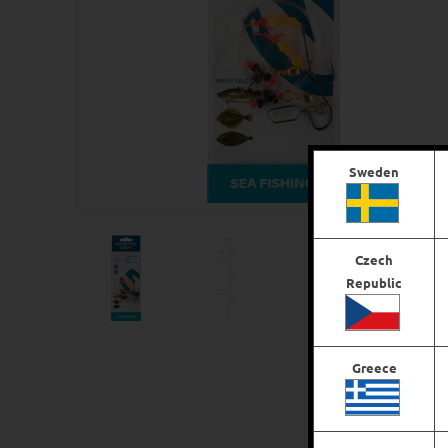
Sweden
Czech
Republic
Greece
Relaterade produkter