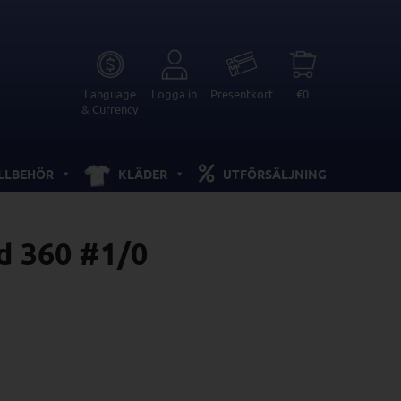
Language
Logga in
Presentkort
€0
& Currency
ILLBEHÖR
KLÄDER
UTFÖRSÄLJNING
d 360 #1/0