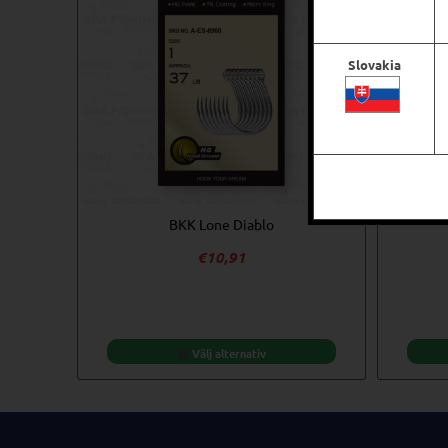
Slovakia
BKK Lone Diablo
€
10,91
Välj alternativ