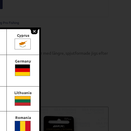
g Pro Fishing
Cyprus
na. Perfekt när du fiskar med längre, spjutformade jigs efter
Germany
Lithuania
-10%
Romania