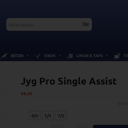
BETEN
KROK
LINOR & TAFS
T
Jyg Pro Single Assist
€
9,45
Stor
4/0
5/0
7/0