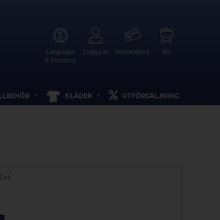
Language
Logga in
Presentkort
€0
& Currency
ILLBEHÖR
KLÄDER
UTFÖRSÄLJNING
lek