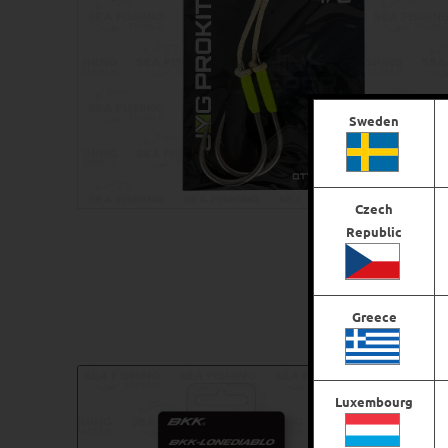
Sweden
Czech
Republic
Greece
Relaterade produkter
Luxembourg