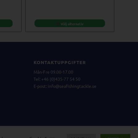
ursprungliga
nuvarande
priset
priset
var:
är:
€15,32.
€13,79.
Välj alternativ
KONTAKTUPPGIFTER
Mån-Fre 09.00-17.00
Tel: +46 (0)435-77 54 50
E-post:
info@seafishingtackle.se