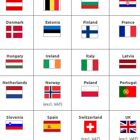
Denmark
Estonia
Finland
France
Hungary
Ireland
Italy
Latvia
Netherlands
Norway
Poland
Portugal
(excl. VAT)
BKK GT-REX Barbless
BKK Raptor-Z
Pr
€
29,11
€
10,14
–
€
14,52
Slovenia
Spain
Switzerland
UK
€1
til
€1
(excl. VAT)
(excl. VAT)