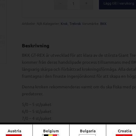
Lägg till i varukorg
Artikelnr:
N/A
Kategorier:
Krok
,
Trekrok
Varumärke:
BKK
Beskrivning
BKK GT-REX är utvecklad för att klara av de största Giant Tre
kommer från deras handslipade process tillsammans med BKK
långvarig skärpa och förbättrad krokningsförmåga.
Alla deta
framtagna i den finaste ingenjörskonst för att skapa en högpr
Denna kroken rekommenderas varmt om du ska fiska med popp
predatorer.
5/0 – 5 st/paket
6/0 – 5 st/paket
7/0 – 4 st/paket
Austria
Belgium
Bulgaria
Croatia