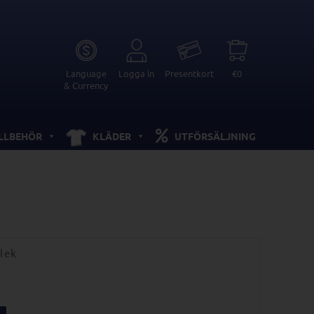
Language
Logga in
Presentkort
€0
& Currency
ILLBEHÖR
KLÄDER
UTFÖRSÄLJNING
lek