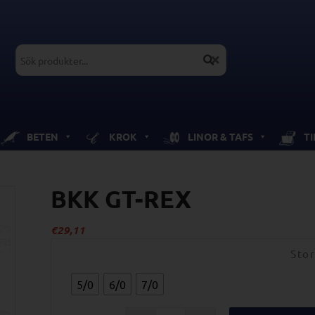
BETEN
KROK
LINOR & TAFS
T
BKK GT-REX
€
29,11
Stor
5/0
6/0
7/0