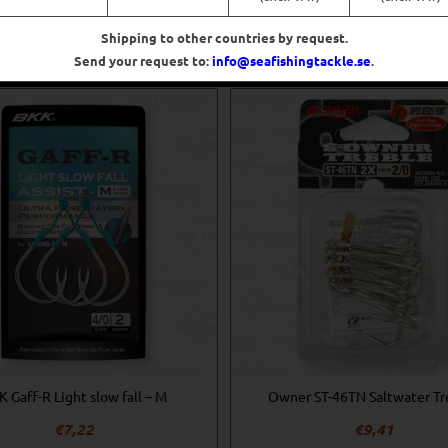
Välj alternativ
Välj alternativ
Shipping to other countries by request.
Send your request to:
info@seafishingtackle.se
.
 Gaff-R Light slow fall – M
Owner ST-46TN Saltwater Tr
€
7,22
€
9,41