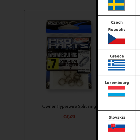
Du kanske också gillar …
Czech
Republic
Greece
Luxembourg
Owner Hyperwire Split ring
€
5,03
Slovakia