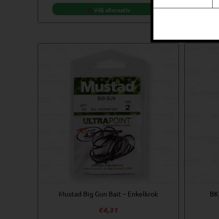
Välj alternativ
Relaterade produkter
Mustad Big Gun Bait – Enkelkrok
BKK
€
4,31