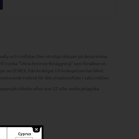
vally och tonfiskar. Den otroliga skärpan på dessa krokar
’s unika “Ultra-Antirost-Beläggning” som försäkrar en
ljer av GT-REX, från krokögat till krokspetsen har blivit
esterande trekrok för ditt ytvattensfiske i salta miljöer.
ers/stickbaits efter stor GT eller andra pelagiska
Cyprus