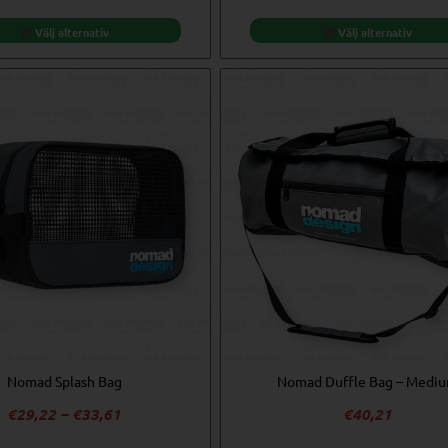
Välj alternativ
Välj alternativ
Nomad Splash Bag
Nomad Duffle Bag – Medi
Prisintervall:
€
29,22
–
€
33,61
€
40,21
€29,22