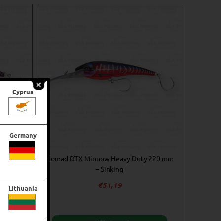
Cyprus
Germany
 200 mm
Nomad DTX Minnow Heavy Duty 220 mm
– Sinking
€
51,19
Lithuania