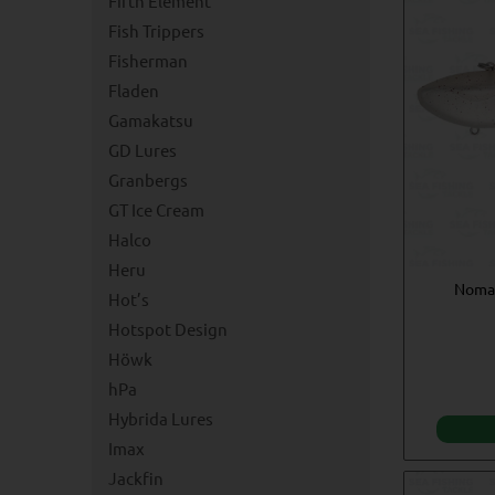
Fifth Element
Fish Trippers
Fisherman
Fladen
Gamakatsu
GD Lures
Granbergs
GT Ice Cream
Halco
Heru
Nomad
Hot’s
Hotspot Design
Höwk
hPa
Hybrida Lures
Imax
Jackfin