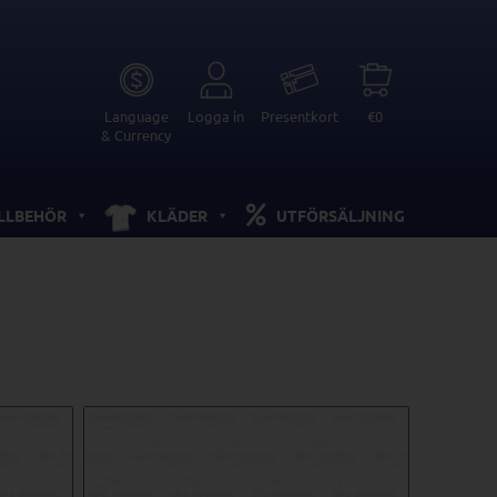
Language
Logga in
Presentkort
€0
& Currency
ILLBEHÖR
KLÄDER
UTFÖRSÄLJNING