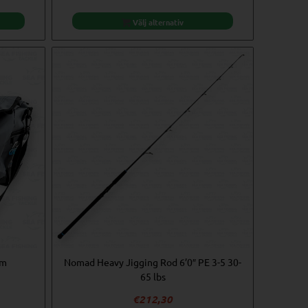
Välj alternativ
um
Nomad Heavy Jigging Rod 6’0″ PE 3-5 30-
65 lbs
€
212,30