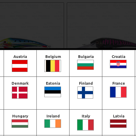
Austria
Belgium
Bulgaria
Croatia
Denmark
Estonia
Finland
France
TX Minnow 200 mm – Sinking
Nomad DTX Minnow Heavy Duty
– Sinking
€
29,22
€
40,94
Hungary
Ireland
Italy
Latvia