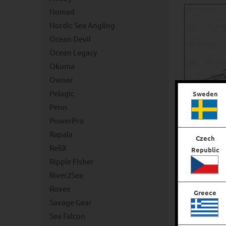
Nomad
Nordic Sea Angling
Ocean Devil
Ocean Legacy
Okuma
Owner
Pelagic
Sweden
Penn
PowerPro
Rapala
Czech
ReliX
Republic
Ripple Fisher
Nomad D
River2Sea
Rovex
Greece
Savage Gear
Sea Falcon