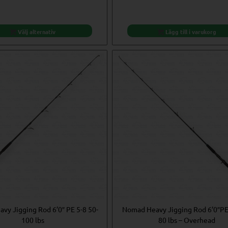
till
€33,61
Välj alternativ
Lägg till i varukorg
vy Jigging Rod 6’0″ PE 5-8 50-
Nomad Heavy Jigging Rod 6’0″PE 
100 lbs
80 lbs – Overhead