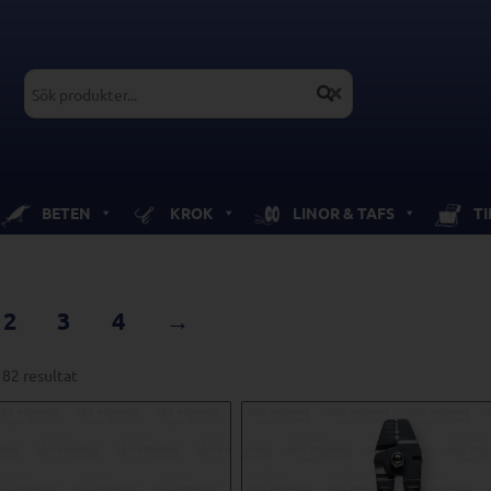
BETEN
KROK
LINOR & TAFS
T
2
3
4
→
 82 resultat