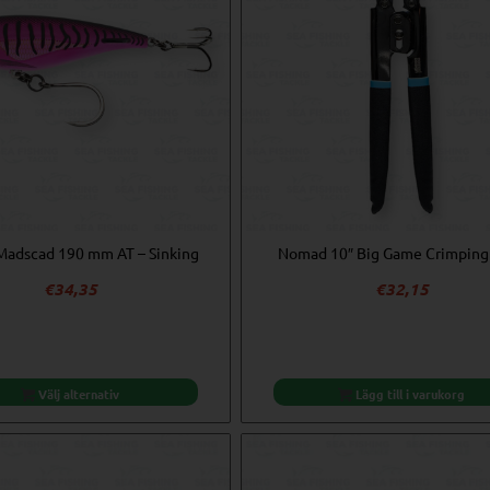
adscad 190 mm AT – Sinking
Nomad 10″ Big Game Crimping 
€
34,35
€
32,15
Välj alternativ
Lägg till i varukorg