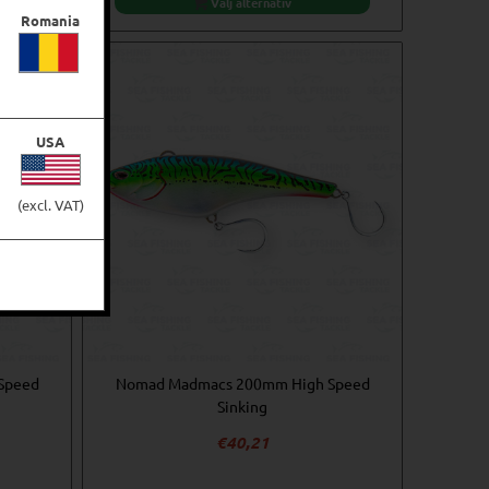
Välj alternativ
Romania
USA
(excl. VAT)
Speed
Nomad Madmacs 200mm High Speed
Sinking
€
40,21