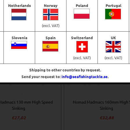
Välj alternativ
Välj alternativ
Netherlands
Norway
Poland
Portugal
(excl. VAT)
Slovenia
Spain
Switzerland
UK
(excl. VAT)
(excl. VAT)
Shipping to other countries by request.
Send your request to:
info@seafishingtackle.se
.
admacs 130 mm High Speed
Nomad Madmacs 160mm High 
Sinking
Sinking
€
27,02
€
32,88