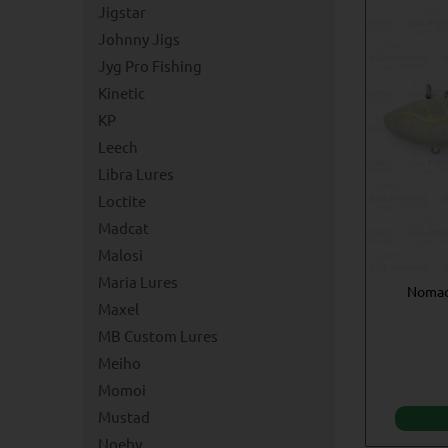
Jigstar
Johnny Jigs
Jyg Pro Fishing
Kinetic
KP
Leech
Libra Lures
Loctite
Madcat
Malosi
Maria Lures
Nomad
Maxel
MB Custom Lures
Meiho
Momoi
Mustad
Noeby