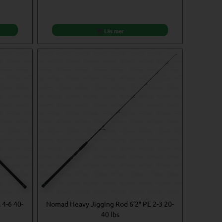
Läs mer
4-6 40-
Nomad Heavy Jigging Rod 6’2″ PE 2-3 20-
40 lbs