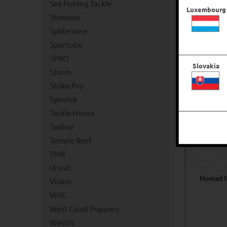
Sea Fishing Tackle
Luxembourg
Shimano
Spiderwire
Sportube
SPRO
Slovakia
Storm
Strike Pro
Synotek
Tackle House
Tasline
Temple Reef
TMB
Ursuit
Nomad M
Vision
VMC
West Coast Poppers
Westin