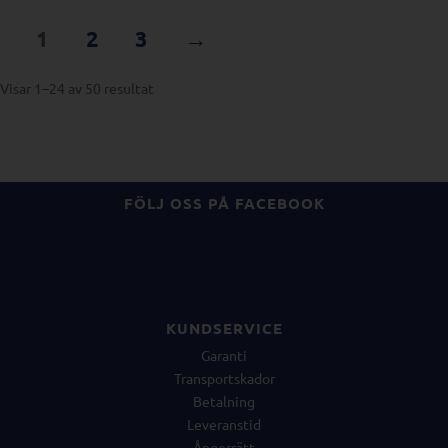
1
2
3
→
Visar 1–24 av 50 resultat
FÖLJ OSS PÅ FACEBOOK
KUNDSERVICE
Garanti
Transportskador
Betalning
Leveranstid
Ångerrätt