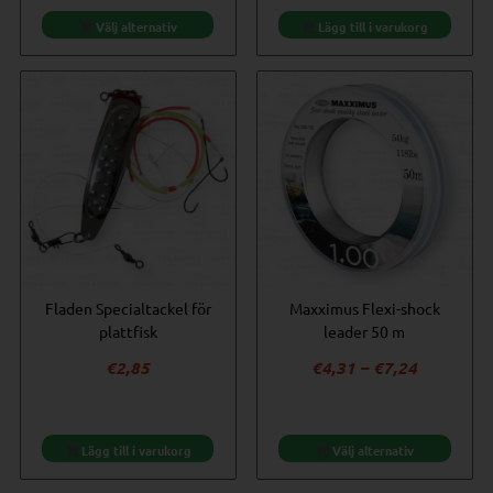
Välj alternativ
Lägg till i varukorg
Fladen Specialtackel för
Maxximus Flexi-shock
plattfisk
leader 50 m
Prisinterv
€
2,85
€
4,31
–
€
7,24
€4,31
till
€7,24
Lägg till i varukorg
Välj alternativ