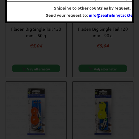
Shipping to other countries by request.
Send your request to:
info@seafishingtackle.se
.
Fladen Big Single Tail 120
Fladen Big Single Tail 120
mm – 60 g
mm – 90 g
€
5,04
€
5,04
Välj alternativ
Välj alternativ