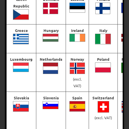
Republic
Greece
Hungary
Ireland
Italy
La
Fladen Big Single Tail –
Fladen Big Single Tail 120
400 g
mm – 40 g
Luxembourg
Netherlands
Norway
Poland
Por
€
11,62
€
5,04
(excl.
Välj alternativ
Välj alternativ
VAT)
Slovakia
Slovenia
Spain
Switzerland
(excl. VAT)
(e
V