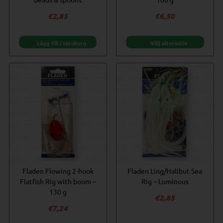
€
2,85
€
6,50
Lägg till i varukorg
Välj alternativ
Fladen Flowing 2-hook
Fladen Ling/Halibut Sea
Flatfish Rig with boom –
Rig – Luminous
130 g
€
2,85
€
7,24